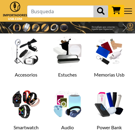
Previous
Next
Accesorios
Estuches
Memorias Usb
Smartwatch
Audio
Power Bank