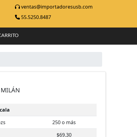
ventas@importadoresusb.com
55.5250.8487
CARRITO
 MILÁN
scala
pzs
250 o más
$69.30