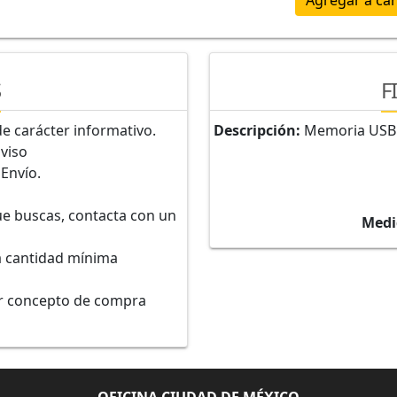
Agregar a car
S
F
e carácter informativo.
Descripción:
Memoria USB M
aviso
 Envío.
ue buscas, contacta con un
Medi
a cantidad mínima
or concepto de compra