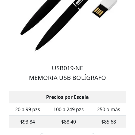
USB019-NE
MEMORIA USB BOLÍGRAFO
Precios por Escala
20 a 99 pzs
100 a 249 pzs
250 o más
$93.84
$88.40
$85.68