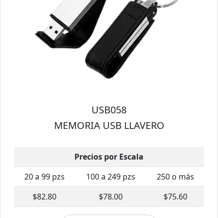
USB058
MEMORIA USB LLAVERO
Precios por Escala
20 a 99 pzs
100 a 249 pzs
250 o más
$82.80
$78.00
$75.60