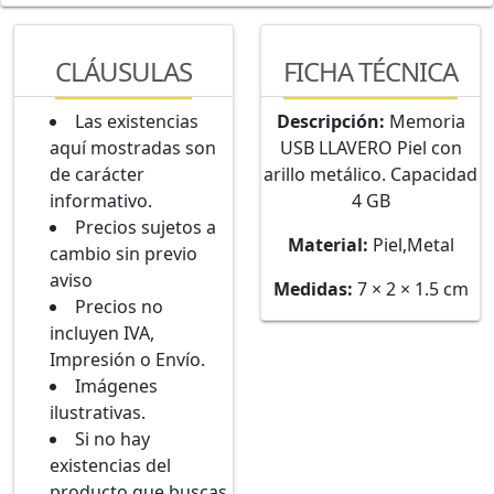
CLÁUSULAS
FICHA TÉCNICA
Las existencias
Descripción:
Memoria
aquí mostradas son
USB LLAVERO Piel con
de carácter
arillo metálico. Capacidad
informativo.
4 GB
Precios sujetos a
Material:
Piel,Metal
cambio sin previo
aviso
Medidas:
7 × 2 × 1.5 cm
Precios no
incluyen IVA,
Impresión o Envío.
Imágenes
ilustrativas.
Si no hay
existencias del
producto que buscas,