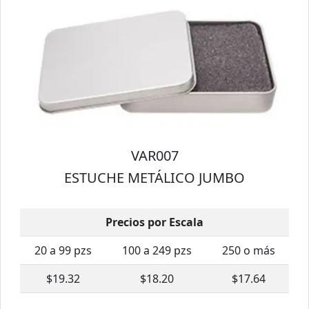
VAR007
ESTUCHE METÁLICO JUMBO
Precios por Escala
20 a 99 pzs
100 a 249 pzs
250 o más
$19.32
$18.20
$17.64