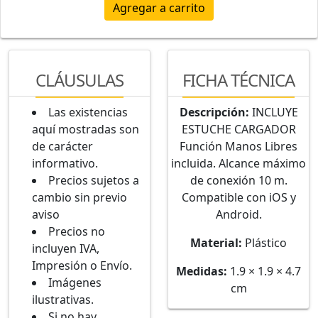
Agregar a carrito
CLÁUSULAS
FICHA TÉCNICA
Las existencias
Descripción:
INCLUYE
aquí mostradas son
ESTUCHE CARGADOR
de carácter
Función Manos Libres
informativo.
incluida. Alcance máximo
Precios sujetos a
de conexión 10 m.
cambio sin previo
Compatible con iOS y
aviso
Android.
Precios no
Material:
Plástico
incluyen IVA,
Impresión o Envío.
Medidas:
1.9 × 1.9 × 4.7
Imágenes
cm
ilustrativas.
Si no hay