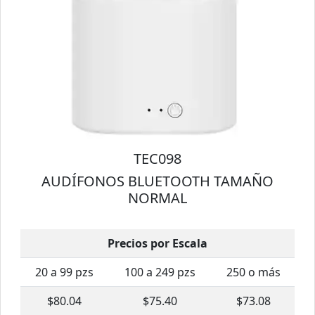
TEC098
AUDÍFONOS BLUETOOTH TAMAÑO
NORMAL
Precios por Escala
20 a 99 pzs
100 a 249 pzs
250 o más
$80.04
$75.40
$73.08